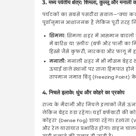
3. मध्य पर्वतीय क्षेत्र: शिमला, कुल्लू और मनाली 
पर्यटकों का सबसे पसंदीदा सवाल—”क्या कल
पूर्वानुमान आशाजनक है लेकिन पूरी तरह निश
शिमला:
शिमला शहर में आसमान बादलों से घ
में बारिश या ‘स्लीट’ (बर्फ और पानी का 
हिस्से जैसे कुफरी, नारकंडा और फागू में 
मनाली:
मनाली शहर में भी मौसम बेहद ठं
ऊंचाई वाले स्थानों पर ताजा हिमपात होन
तापमान जमाव बिंदु (Freezing Point) क
4. निचले इलाके: धुंध और कोहरे का प्रकोप
राज्य के मैदानी और निचले इलाकों जैसे ऊना,
लेकिन बेहद ठंडा रहेगा। यहाँ बर्फबारी की 
कोहरा’ (Dense Fog) छाया रहेगा। दृश्यता (
और रेल यातायात प्रभावित होगा। वाहन चा