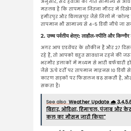
अनुसार, सर्द हवाओं की गति सामान्य से अधि
मतलब है कि तापमान जितना मीटर में दिखेगा,
हमीरपुर और बिलासपुर जैसे जिलों में ‘कोल्ड
तापमान भी सामान्य से 4-5 डिग्री नीचे जा स
2. उच्च पर्वतीय क्षेत्र: लाहौल-स्पीति और किन्नौर म
अगर आप एडवेंचर के शौकीन हैं और 27 दि
रहे हैं, तो आपको बहुत सावधान रहने की जरू
भरमौर इलाकों में मध्यम से भारी बर्फबारी हो
जैसे ऊंचे दर्रों पर तापमान माइनस 10 डिग्र
कारण सड़कों पर फिसलन बढ़ सकती है, और प्
सकता है।
See also
Weather Update 🌧️ 3,4,5,6,
बिहार, ओडिशा, हिमाचल, पंजाब और के
कल का मौसम जारी किया"