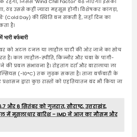
क रहेगी, जिससे ‘Wind Chill Factor’ बढ़ जाएगा। इसका
 ठंड उससे कहीं ज्यादा महसूस होगी। विशेषकर कांगड़ा,
 डे’ (Cold Day) की स्थिति बन सकती है, जहाँ दिन का
कता है।
ें भारी बर्फबारी
संबर को अटल टनल या लाहौल घाटी की ओर जाने का सोच
रत है। कल लाहौल-स्पीति, किन्नौर और चंबा के पांगी-
ने की प्रबल संभावना है। रोहतांग दर्रा और बारालाचा ला
ी सेल्सियस (-10°C) तक लुढ़क सकता है। ताजा बर्फबारी के
रशासन द्वारा कुछ रास्तों को एहतियातन बंद भी किया जा
7 और 8 सितंबर को गुजरात, सौराष्ट्र, उत्तराखंड,
रल में मूसलाधार बारिश – IMD ने आज का मौसम और