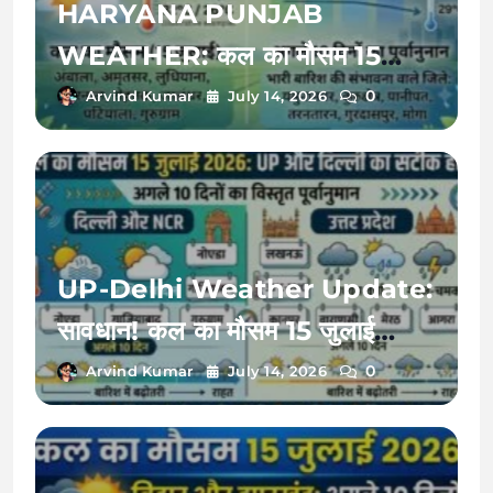
HARYANA PUNJAB
WEATHER: कल का मौसम 15
जुलाई 2026 को बदलेगी करवट, अगले
0
Arvind Kumar
July 14, 2026
10 दिनों तक इन जिलों में भारी बारिश का
रेड अलर्ट!
UP-Delhi Weather Update:
सावधान! कल का मौसम 15 जुलाई
2026 को बदलेगा मिजाज, जानें अगले
0
Arvind Kumar
July 14, 2026
10 दिनों का भारी बारिश और उमस का
पूरा हाल