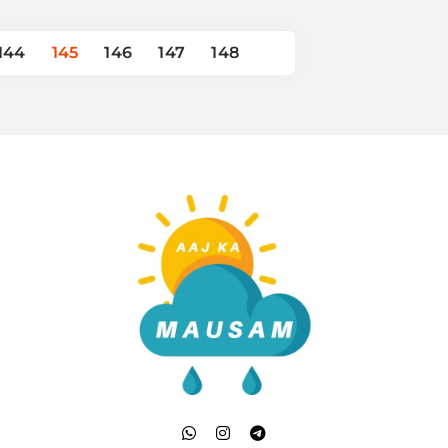
144
145
146
147
148
Aaj Ka Mausam | आज क