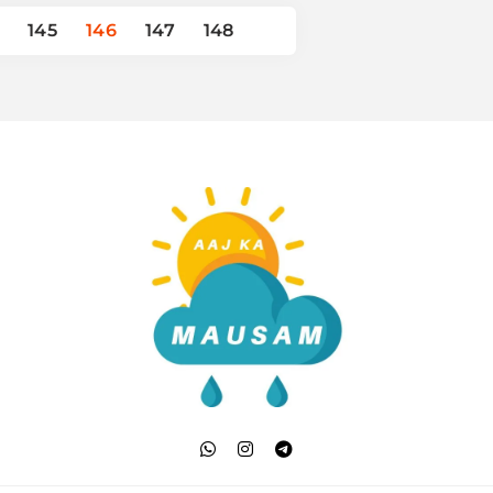
145
146
147
148
Aaj Ka Mausam | आज क