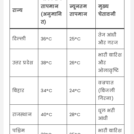
तापमान
न्यूनतम
मुख्य
राज्य
(अनुमानि
तापमान
चेतावनी
त)
तेज आंधी
दिल्ली
36°C
25°C
और गरज
भारी बारिश
उत्तर प्रदेश
38°C
26°C
और
ओलावृष्टि
वज्रपात
बिहार
34°C
24°C
(बिजली
गिरना)
धूल भरी
राजस्थान
40°C
28°C
आंधी
पश्चिम
भारी बारिश