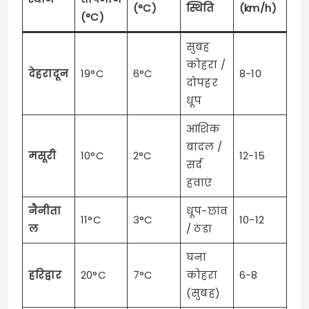
(°C)
स्थिति
(km/h)
(°C)
सुबह
कोहरा /
देहरादून
19°C
6°C
8-10
दोपहर
धूप
आंशिक
बादल /
मसूरी
10°C
2°C
12-15
सर्द
हवाएं
नैनीता
धूप-छांव
11°C
3°C
10-12
ल
/ ठंडा
घना
हरिद्वार
20°C
7°C
कोहरा
6-8
(सुबह)