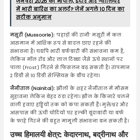
जनवरी 2026 को भोपाल, इंदौर और ग्वालियर
में भारी बारिश का अलर्ट? जेनें अगले 10 दिन का
सटीक अनुमान
मसूरी (Mussoorie):
‘पहाड़ों की रानी’ मसूरी में कल
आसमान में आंशिक रूप से बादल छाए रहने की
संभावना है। यद्यपि भारी बर्फबारी की संभावना कम है,
लेकिन मॉल रोड और लाल टिब्बा जैसे ऊंचे स्थानों पर
पाला (Frost) गिरने से फिसलन बढ़ सकती है। तापमान
2 डिग्री से 10 डिग्री सेल्सियस के बीच रहेगा।
नैनीताल (Nainital):
झीलों के शहर नैनीताल में मौसम
सुहावना लेकिन बेहद ठंडा रहेगा। झील के किनारे चलने
वाली हवाएं हड्डियों तक को कंपा सकती हैं। मुक्तेश्वर और
आसपास की ऊंची चोटियों पर हल्की बूंदाबांदी या बर्फ
के फाहे गिरने की बहुत मामूली संभावना बन सकती है।
उच्च हिमालयी क्षेत्र: केदारनाथ, बद्रीनाथ और