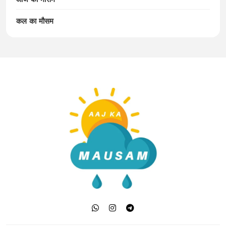
कल का मौसम
Aaj Ka Mausam | आज