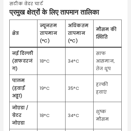
सटीक वेदर चार्ट
प्रमुख क्षेत्रों के लिए तापमान तालिका
न्यूनतम
अधिकतम
मौसम की
क्षेत्र
तापमान
तापमान
स्थिति
(°C)
(°C)
नई दिल्ली
साफ
(सफदरजं
18°C
34°C
आसमान,
ग)
तेज धूप
पालम
हल्की
(हवाई
19°C
35°C
हवाएं
अड्डा)
नोएडा /
शुष्क
ग्रेटर
18°C
34°C
मौसम
नोएडा