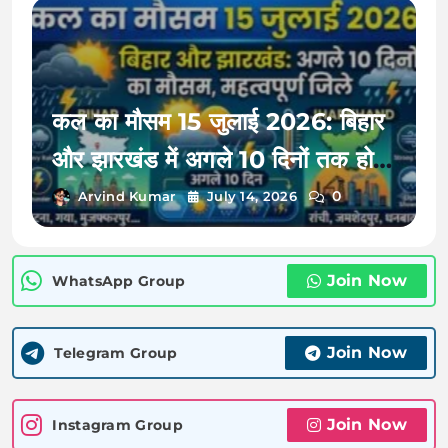
पूरा हाल
कल का मौसम 15 जुलाई 2026: बिहार
और झारखंड में अगले 10 दिनों तक होगी
झमाझम बारिश, मौसम विभाग ने जारी
0
Arvind Kumar
July 14, 2026
किया भारी तबाही का अलर्ट!
Join Now
WhatsApp Group
Join Now
Telegram Group
Join Now
Instagram Group