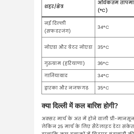
अधिकतम तापम
शहर/क्षेत्र
(°C)
नई दिल्ली
34°C
(सफदरजंग)
नोएडा और ग्रेटर नोएडा
35°C
गुरुग्राम (हरियाणा)
36°C
गाजियाबाद
34°C
द्वारका और नजफगढ़
35°C
क्या दिल्ली में कल बारिश होगी?
अक्सर मार्च के अंत में होने वाली प्री-मानस
लेकिन 25 मार्च के लिए सैटेलाइट डेटा संकेत द