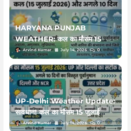
HARYANA PUNJAB
WEATHER: कल का मौसम 15
जुलाई 2026 को बदलेगी करवट, अगले
0
Arvind Kumar
July 14, 2026
10 दिनों तक इन जिलों में भारी बारिश का
रेड अलर्ट!
UP-Delhi Weather Update:
सावधान! कल का मौसम 15 जुलाई
2026 को बदलेगा मिजाज, जानें अगले
0
Arvind Kumar
July 14, 2026