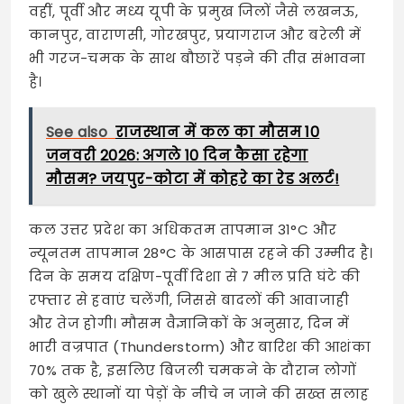
वहीं, पूर्वी और मध्य यूपी के प्रमुख जिलों जैसे लखनऊ,
कानपुर, वाराणसी, गोरखपुर, प्रयागराज और बरेली में
भी गरज-चमक के साथ बौछारें पड़ने की तीव्र संभावना
है।
See also
राजस्थान में कल का मौसम 10
जनवरी 2026: अगले 10 दिन कैसा रहेगा
मौसम? जयपुर-कोटा में कोहरे का रेड अलर्ट!
कल उत्तर प्रदेश का अधिकतम तापमान 31°C और
न्यूनतम तापमान 28°C के आसपास रहने की उम्मीद है।
दिन के समय दक्षिण-पूर्वी दिशा से 7 मील प्रति घंटे की
रफ्तार से हवाएं चलेंगी, जिससे बादलों की आवाजाही
और तेज होगी। मौसम वैज्ञानिकों के अनुसार, दिन में
भारी वज्रपात (Thunderstorm) और बारिश की आशंका
70% तक है, इसलिए बिजली चमकने के दौरान लोगों
को खुले स्थानों या पेड़ों के नीचे न जाने की सख्त सलाह