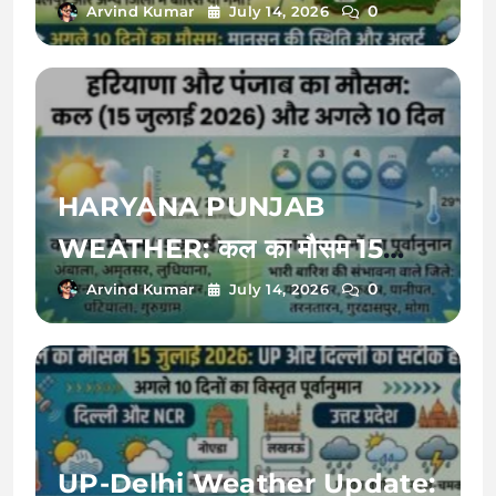
में मौसम विभाग का अचानक बड़ा अलर्ट,
0
Arvind Kumar
July 14, 2026
अगले 10 दिनों तक होगी झमाझम बारिश
HARYANA PUNJAB
WEATHER: कल का मौसम 15
जुलाई 2026 को बदलेगी करवट, अगले
0
Arvind Kumar
July 14, 2026
10 दिनों तक इन जिलों में भारी बारिश का
रेड अलर्ट!
UP-Delhi Weather Update: