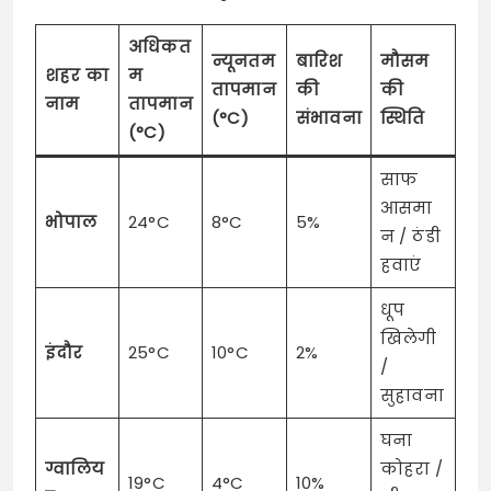
अधिकत
न्यूनतम
बारिश
मौसम
शहर का
म
तापमान
की
की
नाम
तापमान
(°C)
संभावना
स्थिति
(°C)
साफ
आसमा
भोपाल
24°C
8°C
5%
न / ठंडी
हवाएं
धूप
खिलेगी
इंदौर
25°C
10°C
2%
/
सुहावना
घना
ग्वालिय
कोहरा /
19°C
4°C
10%