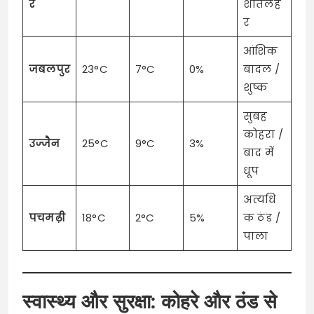
र
शीतलह
र
आंशिक
जबलपुर
23°C
7°C
0%
बादल /
शुष्क
सुबह
कोहरा /
उज्जैन
25°C
9°C
3%
बाद में
धूप
अत्यधि
पचमढ़ी
18°C
2°C
5%
क ठंड /
पाला
स्वास्थ्य और सुरक्षा: कोहरे और ठंड से