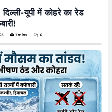
िल्ली-यूपी में कोहरे का रेड
फबारी!
25
1 mins
0