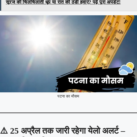
सूरज की चिलचिलाती धूप या रात की ठंडी हवाएं? पढ़ें पूरा अपडेट!
पटना का मौसम
⚠️
25 अप्रैल तक जारी रहेगा येलो अलर्ट –