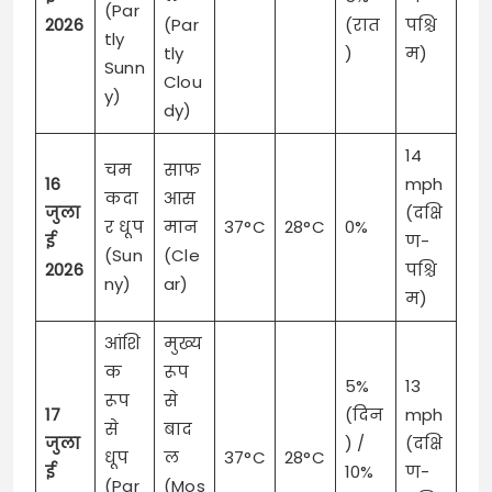
(Par
2026
(Par
(रात
पश्चि
tly
tly
)
म)
Sunn
Clou
y)
dy)
14
चम
साफ
16
mph
कदा
आस
जुला
(दक्षि
र धूप
मान
37°C
28°C
0%
ई
ण-
(Sun
(Cle
2026
पश्चि
ny)
ar)
म)
आंशि
मुख्य
क
रूप
5%
13
रूप
से
17
(दिन
mph
से
बाद
जुला
) /
(दक्षि
धूप
ल
37°C
28°C
ई
10%
ण-
(Par
(Mos