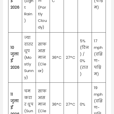
ई
(Ligh
ल
C
(पश्चि
2026
t
(Par
म)
Rain
tly
)
Clou
dy)
ज्या
5%
17
दातर
साफ
10
(दिन
mph
धूप
आस
जुला
) /
(दक्षि
(Mo
मान
36°C
27°C
ई
0%
ण-
stly
(Cle
2026
(रात
पश्चि
Sunn
ar)
)
म)
y)
19
चम
साफ
11
mph
कदा
आस
जुला
(दक्षि
र धूप
मान
36°C
27°C
0%
ई
ण-
(Sun
(Cle