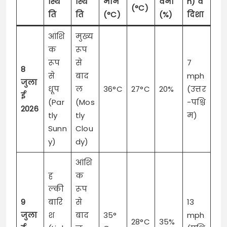
स्थि
स्थि
मान
वना
h) व
(°C)
ति
ति
(°C)
(%)
दिशा
आंशि
मुख्य
क
रूप
रूप
से
7
8
से
बाद
mph
जुला
धूप
ल
36°C
27°C
20%
(उत्तर
ई
(Par
(Mos
-पश्चि
2026
tly
tly
म)
Sunn
Clou
y)
dy)
आंशि
ह
क
ल्की
रूप
9
बारि
से
13
जुला
श
बाद
35°
mph
28°C
35%