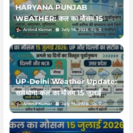
HARYANA PUNJAB
WEATHER: कल का मौसम 15
जुलाई 2026 को बदलेगी करवट, अगले
0
Arvind Kumar
July 14, 2026
10 दिनों तक इन जिलों में भारी बारिश का
रेड अलर्ट!
UP-Delhi Weather Update:
सावधान! कल का मौसम 15 जुलाई
2026 को बदलेगा मिजाज, जानें अगले
0
Arvind Kumar
July 14, 2026
10 दिनों का भारी बारिश और उमस का
पूरा हाल