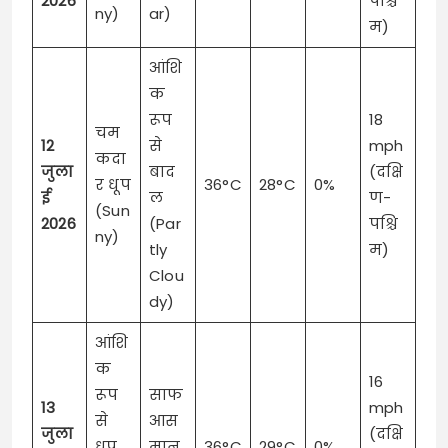
2026
पश्चि
ny)
ar)
म)
आंशि
क
रूप
18
चम
12
से
mph
कदा
जुला
बाद
(दक्षि
र धूप
36°C
28°C
0%
ई
ल
ण-
(Sun
2026
(Par
पश्चि
ny)
tly
म)
Clou
dy)
आंशि
क
16
रूप
साफ
13
mph
से
आस
जुला
(दक्षि
धूप
मान
36°C
29°C
0%