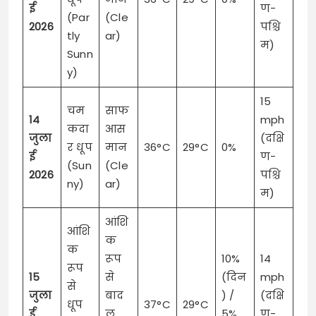
ई
ण-
(Par
(Cle
2026
पश्चि
tly
ar)
म)
Sunn
y)
15
चम
साफ
14
mph
कदा
आस
जुला
(दक्षि
र धूप
मान
36°C
29°C
0%
ई
ण-
(Sun
(Cle
2026
पश्चि
ny)
ar)
म)
आंशि
आंशि
क
क
रूप
10%
14
रूप
15
से
(दिन
mph
से
जुला
बाद
) /
(दक्षि
धूप
37°C
29°C
ई
ल
5%
ण-