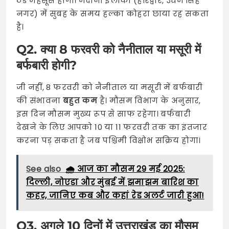
ठंड महसूस होगी। मैदानी इलाकों (हरिद्वार, उधम सिंह
नगर) में सुबह के समय हल्का कोहरा छाया रह सकता
है।
Q2. क्या 8 फरवरी को नैनीताल या मसूरी में
बर्फबारी होगी?
जी नहीं, 8 फरवरी को नैनीताल या मसूरी में बर्फबारी
की संभावना
बहुत कम
है। मौसम विभाग के अनुसार,
इस दिन मौसम मुख्य रूप से साफ रहेगा। बर्फबारी
देखने के लिए आपको 10 या 11 फरवरी तक का इंतजार
करना पड़ सकता है जब पश्चिमी विक्षोभ सक्रिय होगा।
See also
🌧️ आज का मौसम 29 मई 2025:
दिल्ली, नोएडा और मुंबई में झमाझम बारिश का
कहर, जानिए कब और कहां रेड अलर्ट जारी हुआ!
Q3. अगले 10 दिनों में उत्तराखंड का मौसम