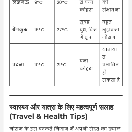
लखनऊ
9°C
20°C
से घना
की
कोहरा
संभावना
सुबह
बहुत
बेंगलुरु
16°C
27°C
धुंध, दिन
सुहावना
में धूप
मौसम
याताया
त
घना
पटना
10°C
21°C
प्रभावित
कोहरा
हो
सकता है
स्वास्थ्य और यात्रा के लिए महत्वपूर्ण सलाह
(Travel & Health Tips)
मौसम के इस बदलते मिजाज में अपनी सेहत का ख्याल