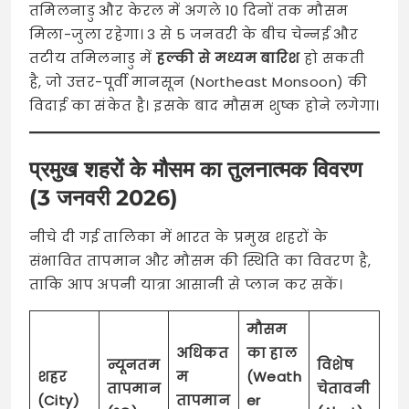
तमिलनाडु और केरल में अगले 10 दिनों तक मौसम
मिला-जुला रहेगा। 3 से 5 जनवरी के बीच चेन्नई और
तटीय तमिलनाडु में
हल्की से मध्यम बारिश
हो सकती
है, जो उत्तर-पूर्वी मानसून (Northeast Monsoon) की
विदाई का संकेत है। इसके बाद मौसम शुष्क होने लगेगा।
प्रमुख शहरों के मौसम का तुलनात्मक विवरण
(3 जनवरी 2026)
नीचे दी गई तालिका में भारत के प्रमुख शहरों के
संभावित तापमान और मौसम की स्थिति का विवरण है,
ताकि आप अपनी यात्रा आसानी से प्लान कर सकें।
मौसम
अधिकत
का हाल
न्यूनतम
विशेष
शहर
म
(Weath
तापमान
चेतावनी
(City)
तापमान
er