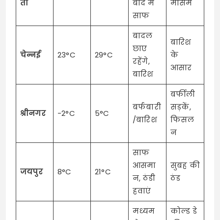
ता
बाद में
मौसम
साफ
बादल
बारिश
छाए
चेन्नई
23°C
29°C
के
रहेंगे,
आसार
बारिश
बर्फीली
बर्फबारी
सड़कें,
श्रीनगर
-2°C
5°C
/बारिश
फिसल
न
साफ
आसमा
सुबह की
जयपुर
8°C
21°C
न, ठंडी
ठंड
हवाएं
मध्यम
कोल्ड डे