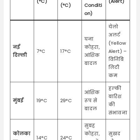
(°C)
(Alert)
(°C)
Conditi
on)
येलो
अलर्ट
घना
(Yellow
नई
कोहरा,
7°C
17°C
Alert) –
दिल्ली
आंशिक
विजिबि
बादल
लिटी
कम
हल्की
आंशिक
बारिश
मुंबई
19°C
29°C
रूप से
की
बादल
संभावना
सुबह
कोलका
कोहरा,
सुखद
14°C
24°C