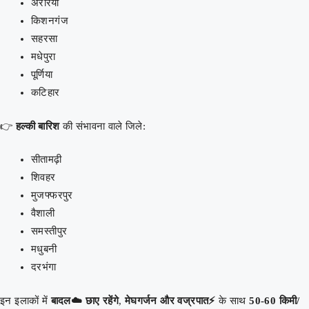
अररिया
किशनगंज
सहरसा
मधेपुरा
पूर्णिया
कटिहार
👉
हल्की बारिश
की संभावना वाले जिले:
सीतामढ़ी
शिवहर
मुजफ्फरपुर
वैशाली
समस्तीपुर
मधुबनी
दरभंगा
इन इलाकों में
बादल☁️ छाए रहेंगे
,
मेघगर्जन और वज्रपात⚡
के साथ
50-60 किमी/