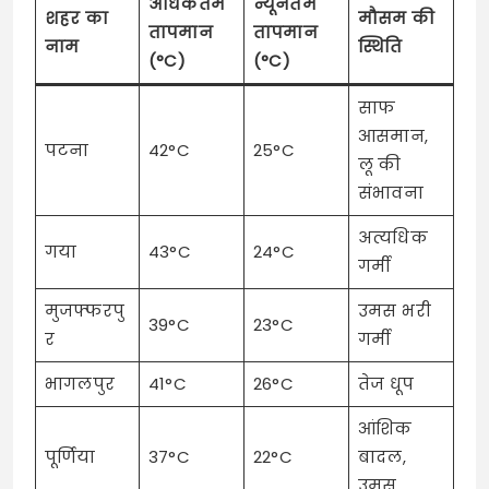
अधिकतम
न्यूनतम
शहर का
मौसम की
तापमान
तापमान
नाम
स्थिति
(°C)
(°C)
साफ
आसमान,
पटना
42°C
25°C
लू की
संभावना
अत्यधिक
गया
43°C
24°C
गर्मी
मुजफ्फरपु
उमस भरी
39°C
23°C
र
गर्मी
भागलपुर
41°C
26°C
तेज धूप
आंशिक
पूर्णिया
37°C
22°C
बादल,
उमस