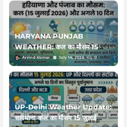
HARYANA PUNJAB
WEATHER: कल का मौसम 15
जुलाई 2026 को बदलेगी करवट, अगले
0
Arvind Kumar
July 14, 2026
10 दिनों तक इन जिलों में भारी बारिश का
रेड अलर्ट!
UP-Delhi Weather Update:
सावधान! कल का मौसम 15 जुलाई