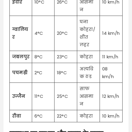
इंदौर
10°C
26°C
आसमा
10 km/h
न
घना
ग्वालिय
कोहरा/
4°C
20°C
14 km/h
र
शीत
लहर
जबलपुर
8°C
23°C
कोहरा
11 km/h
अत्यधि
08
पचमढ़ी
2°C
18°C
क ठंड
km/h
साफ
उज्जैन
11°C
25°C
आसमा
12 km/h
न
रीवा
6°C
22°C
कोहरा
10 km/h