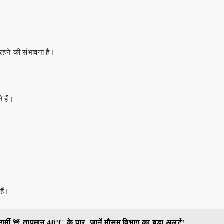
रहने की संभावना है।
 हैं।
।
ैं।
र्मी 🚨 तापमान 40°C के पार, जानें मौसम विभाग का बड़ा अलर्ट!