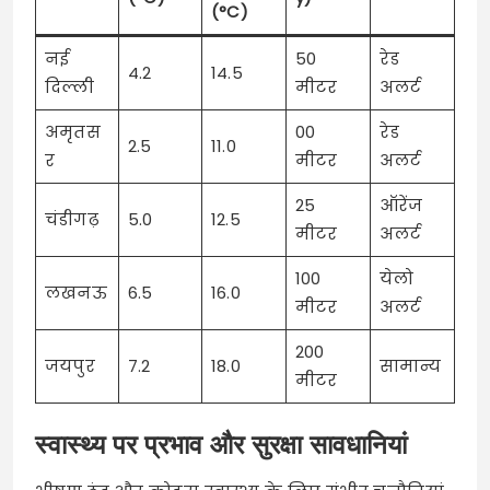
(°C)
नई
50
रेड
4.2
14.5
दिल्ली
मीटर
अलर्ट
अमृतस
00
रेड
2.5
11.0
र
मीटर
अलर्ट
25
ऑरेंज
चंडीगढ़
5.0
12.5
मीटर
अलर्ट
100
येलो
लखनऊ
6.5
16.0
मीटर
अलर्ट
200
जयपुर
7.2
18.0
सामान्य
मीटर
स्वास्थ्य पर प्रभाव और सुरक्षा सावधानियां